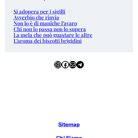
Si adopera per i sigilli
Avverbio che rinvia
Non lo è di maniche l’avaro
Chi non lo passa non lo supera
La mela che può guastare le altre
L’aroma dei biscotti brigidini
Instagram
Facebook
Email
Telegram
Sitemap
Chi Siamo