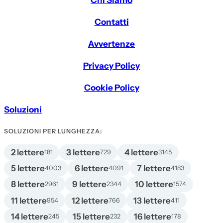
Contatti
Avvertenze
Privacy Policy
Cookie Policy
Soluzioni
SOLUZIONI PER LUNGHEZZA:
2 lettere
3 lettere
4 lettere
181
729
3145
5 lettere
6 lettere
7 lettere
4003
4091
4183
8 lettere
9 lettere
10 lettere
2961
2344
1574
11 lettere
12 lettere
13 lettere
954
766
411
14 lettere
15 lettere
16 lettere
245
232
178