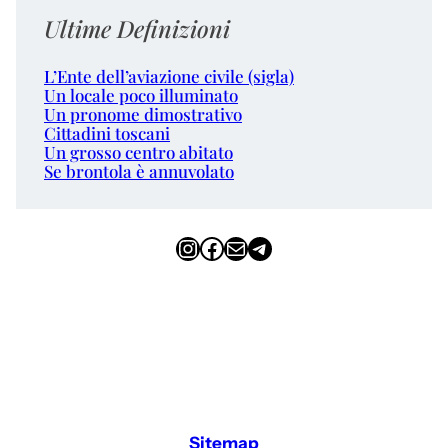
Ultime Definizioni
L’Ente dell’aviazione civile (sigla)
Un locale poco illuminato
Un pronome dimostrativo
Cittadini toscani
Un grosso centro abitato
Se brontola è annuvolato
Instagram
Facebook
Email
Telegram
Sitemap