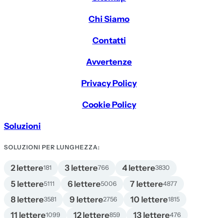
Chi Siamo
Contatti
Avvertenze
Privacy Policy
Cookie Policy
Soluzioni
SOLUZIONI PER LUNGHEZZA:
2 lettere
3 lettere
4 lettere
181
766
3830
5 lettere
6 lettere
7 lettere
5111
5006
4877
8 lettere
9 lettere
10 lettere
3581
2756
1815
11 lettere
12 lettere
13 lettere
1099
859
476