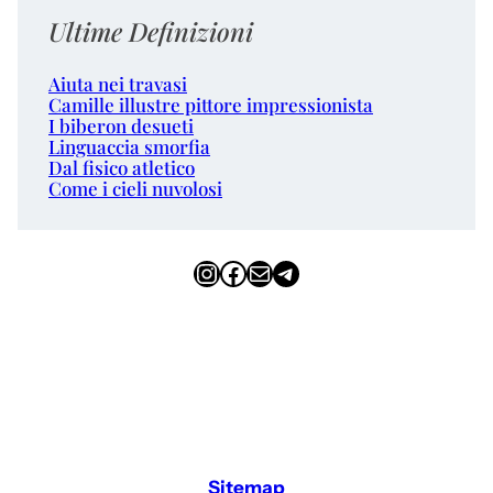
Ultime Definizioni
Aiuta nei travasi
Camille illustre pittore impressionista
I biberon desueti
Linguaccia smorfia
Dal fisico atletico
Come i cieli nuvolosi
Instagram
Facebook
Email
Telegram
Sitemap