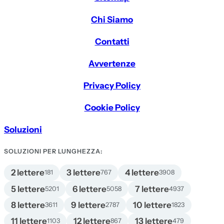
Chi Siamo
Contatti
Avvertenze
Privacy Policy
Cookie Policy
Soluzioni
SOLUZIONI PER LUNGHEZZA:
2 lettere
3 lettere
4 lettere
181
767
3908
5 lettere
6 lettere
7 lettere
5201
5058
4937
8 lettere
9 lettere
10 lettere
3611
2787
1823
11 lettere
12 lettere
13 lettere
1103
867
479