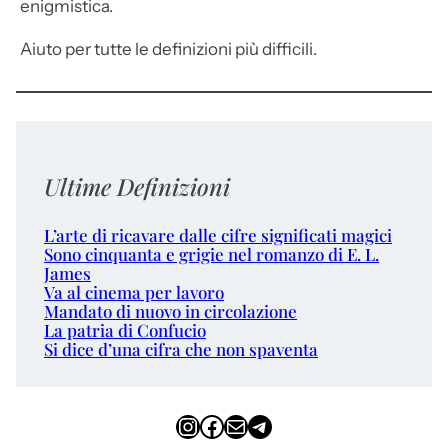
enigmistica.
Aiuto per tutte le definizioni più difficili.
Ultime Definizioni
L’arte di ricavare dalle cifre significati magici
Sono cinquanta e grigie nel romanzo di E. L.
James
Va al cinema per lavoro
Mandato di nuovo in circolazione
La patria di Confucio
Si dice d’una cifra che non spaventa
Instagram
Facebook
Email
Telegram