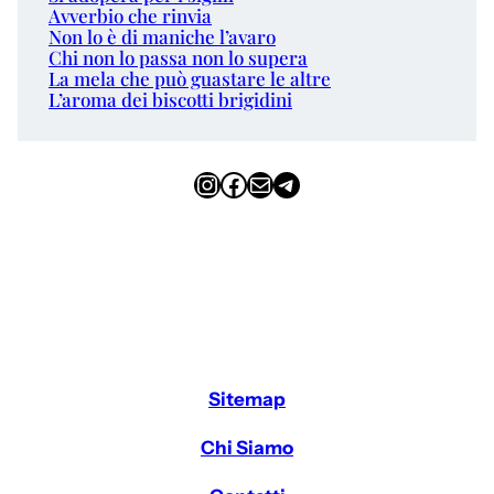
Avverbio che rinvia
Non lo è di maniche l’avaro
Chi non lo passa non lo supera
La mela che può guastare le altre
L’aroma dei biscotti brigidini
Instagram
Facebook
Email
Telegram
Sitemap
Chi Siamo