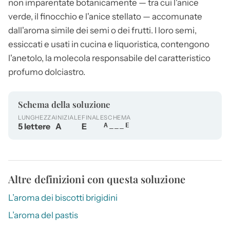
non imparentate botanicamente — tra cui l'
anice
verde, il finocchio e l'
anice
stellato — accomunate
dall'aroma simile dei semi o dei frutti. I loro semi,
essiccati e usati in cucina e liquoristica, contengono
l'anetolo, la molecola responsabile del caratteristico
profumo dolciastro.
Schema della soluzione
LUNGHEZZA
INIZIALE
FINALE
SCHEMA
5 lettere
A
E
A___E
Altre definizioni con questa soluzione
L’aroma dei biscotti brigidini
L’aroma del pastis