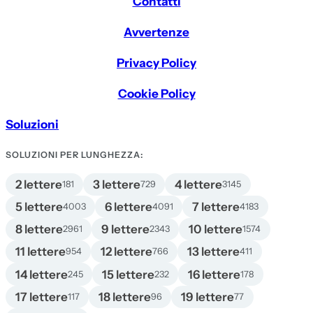
Contatti
Avvertenze
Privacy Policy
Cookie Policy
Soluzioni
SOLUZIONI PER LUNGHEZZA:
2 lettere
3 lettere
4 lettere
181
729
3145
5 lettere
6 lettere
7 lettere
4003
4091
4183
8 lettere
9 lettere
10 lettere
2961
2343
1574
11 lettere
12 lettere
13 lettere
954
766
411
14 lettere
15 lettere
16 lettere
245
232
178
17 lettere
18 lettere
19 lettere
117
96
77