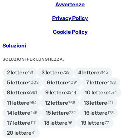
Avvertenze
Privacy Policy
Cookie Policy
Soluzioni
SOLUZIONI PER LUNGHEZZA:
2 lettere
3 lettere
4 lettere
181
729
3145
5 lettere
6 lettere
7 lettere
4003
4091
4183
8 lettere
9 lettere
10 lettere
2961
2344
1574
11 lettere
12 lettere
13 lettere
954
766
411
14 lettere
15 lettere
16 lettere
245
232
178
17 lettere
18 lettere
19 lettere
117
96
77
20 lettere
41