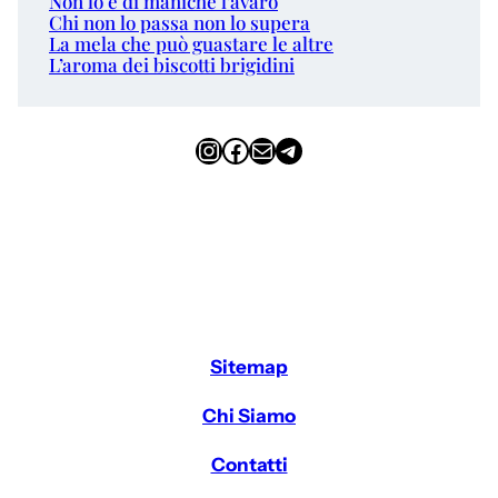
Non lo è di maniche l’avaro
Chi non lo passa non lo supera
La mela che può guastare le altre
L’aroma dei biscotti brigidini
Instagram
Facebook
Email
Telegram
Sitemap
Chi Siamo
Contatti