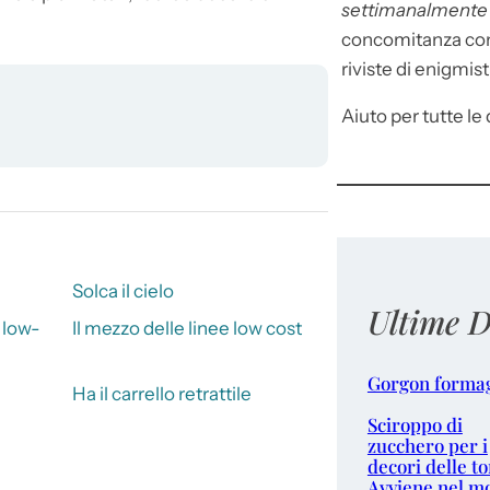
settimanalment
concomitanza con 
riviste di enigmist
Aiuto per tutte le d
Solca il cielo
Ultime D
 low-
Il mezzo delle linee low cost
Gorgon forma
Ha il carrello retrattile
Sciroppo di
zucchero per i
decori delle to
Avviene nel m