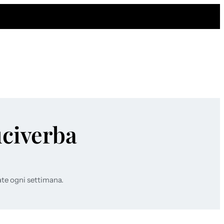
uciverba
ate ogni settimana.