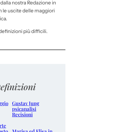
e
dalla nostra Redazione in
le uscite delle maggiori
ica.
efinizioni più difficili.
efinizioni
ggio
Gustav Jung
psicanalisi
Recisioni
rte
osto
Marisa ed Elisa in