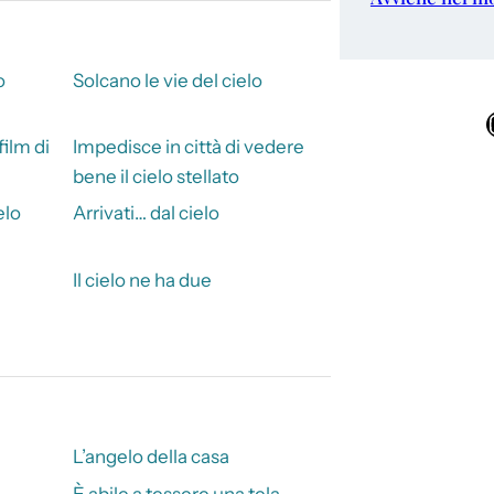
o
Solcano le vie del cielo
Ins
film di
Impedisce in città di vedere
bene il cielo stellato
elo
Arrivati… dal cielo
Il cielo ne ha due
L’angelo della casa
È abile a tessere una tela