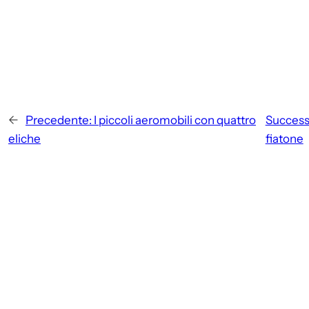
←
Precedente:
I piccoli aeromobili con quattro
Success
eliche
fiatone