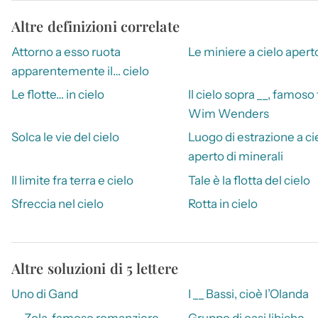
Altre definizioni correlate
Attorno a esso ruota
Le miniere a cielo apert
apparentemente il… cielo
Le flotte… in cielo
Il cielo sopra __, famoso 
Wim Wenders
Solca le vie del cielo
Luogo di estrazione a ci
aperto di minerali
Il limite fra terra e cielo
Tale è la flotta del cielo
Sfreccia nel cielo
Rotta in cielo
Altre soluzioni di 5 lettere
Uno di Gand
I __ Bassi, cioè l’Olanda
__ Zola, famoso romanziere
Gruppo di oasi libiche