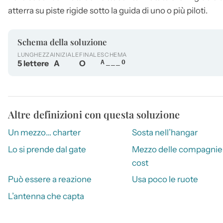
atterra su piste rigide sotto la guida di uno o più piloti.
Schema della soluzione
LUNGHEZZA
INIZIALE
FINALE
SCHEMA
5 lettere
A
O
A___O
Altre definizioni con questa soluzione
Un mezzo… charter
Sosta nell’hangar
Lo si prende dal gate
Mezzo delle compagnie
cost
Può essere a reazione
Usa poco le ruote
L’antenna che capta