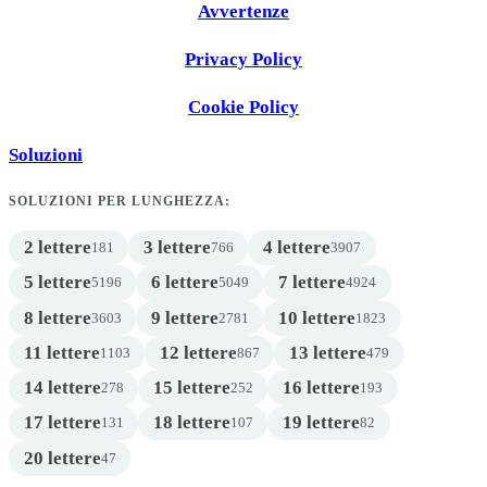
Avvertenze
Privacy Policy
Cookie Policy
Soluzioni
SOLUZIONI PER LUNGHEZZA:
2 lettere
3 lettere
4 lettere
181
766
3907
5 lettere
6 lettere
7 lettere
5196
5049
4924
8 lettere
9 lettere
10 lettere
3603
2781
1823
11 lettere
12 lettere
13 lettere
1103
867
479
14 lettere
15 lettere
16 lettere
278
252
193
17 lettere
18 lettere
19 lettere
131
107
82
20 lettere
47