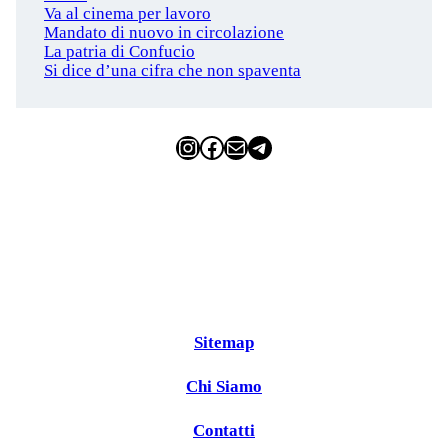
Va al cinema per lavoro
Mandato di nuovo in circolazione
La patria di Confucio
Si dice d’una cifra che non spaventa
Instagram
Facebook
Email
Telegram
Sitemap
Chi Siamo
Contatti