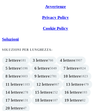
Avvertenze
Privacy Policy
Cookie Policy
Soluzioni
SOLUZIONI PER LUNGHEZZA:
2 lettere
3 lettere
4 lettere
181
766
3907
5 lettere
6 lettere
7 lettere
5196
5049
4924
8 lettere
9 lettere
10 lettere
3603
2781
1823
11 lettere
12 lettere
13 lettere
1103
867
479
14 lettere
15 lettere
16 lettere
278
252
193
17 lettere
18 lettere
19 lettere
131
107
82
20 lettere
47