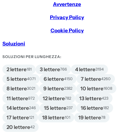
Avvertenze
Privacy Policy
Cookie Policy
Soluzioni
SOLUZIONI PER LUNGHEZZA:
2 lettere
3 lettere
4 lettere
181
766
3194
5 lettere
6 lettere
7 lettere
4071
4150
4260
8 lettere
9 lettere
10 lettere
3021
2382
1608
11 lettere
12 lettere
13 lettere
972
782
423
14 lettere
15 lettere
16 lettere
246
237
182
17 lettere
18 lettere
19 lettere
121
101
78
20 lettere
42