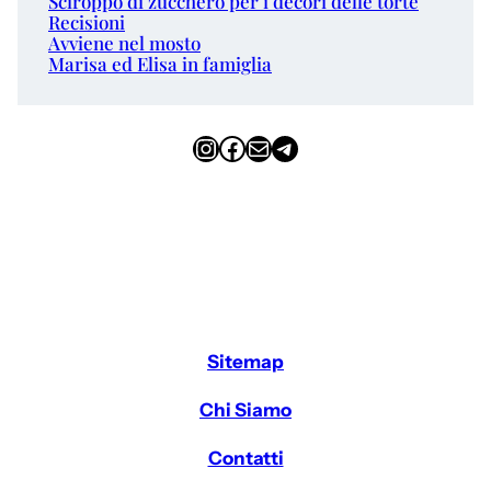
Sciroppo di zucchero per i decori delle torte
Recisioni
Avviene nel mosto
Marisa ed Elisa in famiglia
Instagram
Facebook
Email
Telegram
Sitemap
Chi Siamo
Contatti