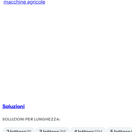
macchine agricole
Soluzioni
SOLUZIONI PER LUNGHEZZA:
2 lettere
3 lettere
4 lettere
5 lettere
181
766
3194