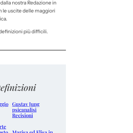
e
dalla nostra Redazione in
le uscite delle maggiori
ica.
efinizioni più difficili.
efinizioni
ggio
Gustav Jung
psicanalisi
Recisioni
rte
osto
Marisa ed Elisa in