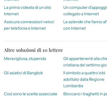
La prima videata di un sito
Un computer d’appoggi
Internet
collegato a Internet
Assicura connessioni veloci
Le aziende che fanno aff
per telefonia e Internet
con Internet
Altre soluzioni di 10 lettere
Meravigliosa, stupenda
Gli appartenenti alla ch
cristiana del settimo gi
Gli asiatici di Bangkok
Il simbolo a quattro lobi
adottato dalla Regione
Lombardia
Così sono le scelte azzeccate
Bloccano i traghetti in p