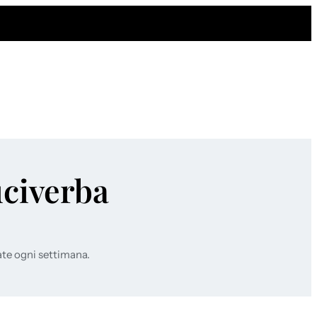
uciverba
ate ogni settimana.