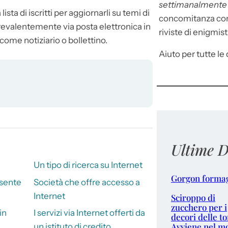
settimanalment
sta di iscritti per aggiornarli su temi di
concomitanza con 
revalentemente via posta elettronica in
riviste di enigmist
come notiziario o bollettino.
Aiuto per tutte le d
Ultime D
Un tipo di ricerca su Internet
Gorgon forma
sente
Società che offre accesso a
Internet
Sciroppo di
zucchero per i
in
I servizi via Internet offerti da
decori delle to
Avviene nel m
un istituto di credito