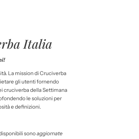
rba Italia
i!
ità. La mission di Cruciverba
llietare gli utenti fornendo
dei cruciverba della Settimana
ofondendo le soluzioni per
osità e definizioni.
 disponibili sono
aggiornate