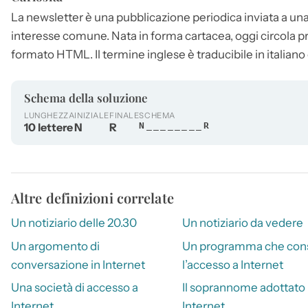
La
newsletter
è una pubblicazione periodica inviata a una li
interesse comune. Nata in forma cartacea, oggi circola p
formato HTML. Il termine inglese è traducibile in italiano 
Schema della soluzione
LUNGHEZZA
INIZIALE
FINALE
SCHEMA
10 lettere
N
R
N________R
Altre definizioni correlate
Un notiziario delle 20.30
Un notiziario da vedere
Un argomento di
Un programma che con
conversazione in Internet
l’accesso a Internet
Una società di accesso a
Il soprannome adottato 
Internet
Internet