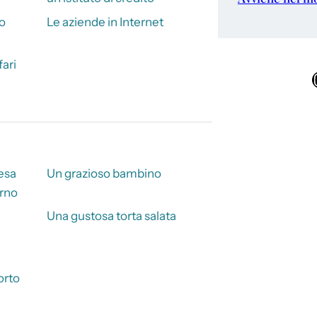
o
Le aziende in Internet
ari
Ins
iesa
Un grazioso bambino
orno
Una gustosa torta salata
orto