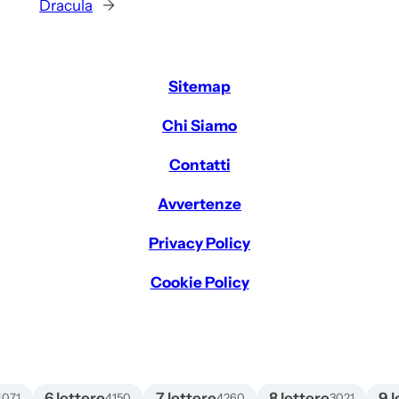
Dracula
→
Sitemap
Chi Siamo
Contatti
Avvertenze
Privacy Policy
Cookie Policy
6 lettere
7 lettere
8 lettere
9 l
4071
4150
4260
3021