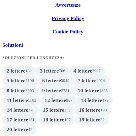
Avvertenze
Privacy Policy
Cookie Policy
Soluzioni
SOLUZIONI PER LUNGHEZZA:
2 lettere
3 lettere
4 lettere
181
766
3907
5 lettere
6 lettere
7 lettere
5196
5049
4924
8 lettere
9 lettere
10 lettere
3603
2781
1823
11 lettere
12 lettere
13 lettere
1103
867
479
14 lettere
15 lettere
16 lettere
278
252
193
17 lettere
18 lettere
19 lettere
131
107
82
20 lettere
47