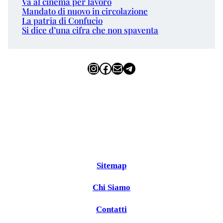
Va al cinema per lavoro
Mandato di nuovo in circolazione
La patria di Confucio
Si dice d’una cifra che non spaventa
Instagram
Facebook
Email
Telegram
Sitemap
Chi Siamo
Contatti