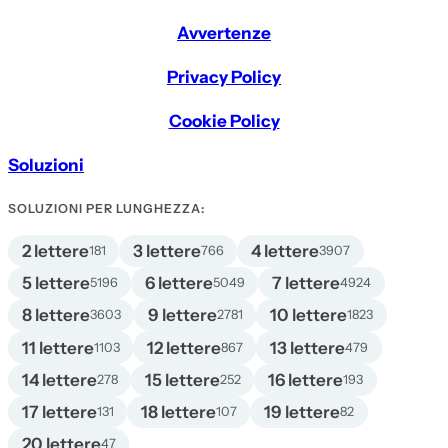
Avvertenze
Privacy Policy
Cookie Policy
Soluzioni
SOLUZIONI PER LUNGHEZZA:
2 lettere
3 lettere
4 lettere
181
766
3907
5 lettere
6 lettere
7 lettere
5196
5049
4924
8 lettere
9 lettere
10 lettere
3603
2781
1823
11 lettere
12 lettere
13 lettere
1103
867
479
14 lettere
15 lettere
16 lettere
278
252
193
17 lettere
18 lettere
19 lettere
131
107
82
20 lettere
47