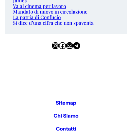
James
Va al cinema per lavoro
Mandato di nuovo in circolazione
La patria di Confucio
Si dice d’una cifra che non spaventa
Instagram
Facebook
Email
Telegram
Sitemap
Chi Siamo
Contatti