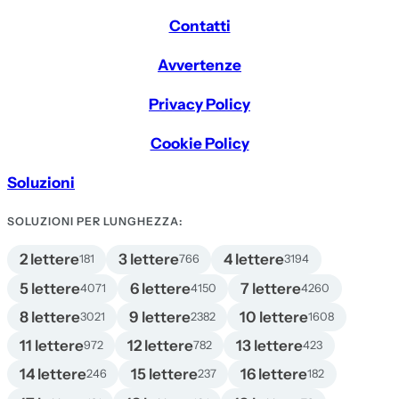
Contatti
Avvertenze
Privacy Policy
Cookie Policy
Soluzioni
SOLUZIONI PER LUNGHEZZA:
2 lettere
3 lettere
4 lettere
181
766
3194
5 lettere
6 lettere
7 lettere
4071
4150
4260
8 lettere
9 lettere
10 lettere
3021
2382
1608
11 lettere
12 lettere
13 lettere
972
782
423
14 lettere
15 lettere
16 lettere
246
237
182