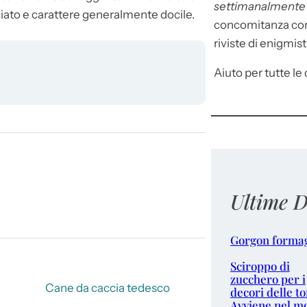
settimanalment
iato e carattere generalmente docile.
concomitanza con 
riviste di enigmist
Aiuto per tutte le d
Ultime D
Gorgon forma
Sciroppo di
zucchero per i
Cane da caccia tedesco
decori delle to
Avviene nel m