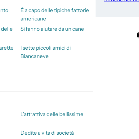
anto
È a capo delle tipiche fattorie
americane
 delle
Si fanno aiutare da un cane
Ins
arette
I sette piccoli amici di
Biancaneve
L’attrattiva delle bellissime
Dedite a vita di società