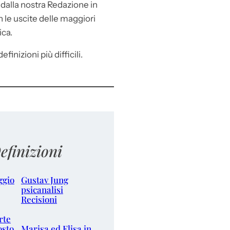
e
dalla nostra Redazione in
le uscite delle maggiori
ica.
efinizioni più difficili.
efinizioni
ggio
Gustav Jung
psicanalisi
Recisioni
rte
osto
Marisa ed Elisa in