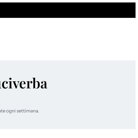
uciverba
ate ogni settimana.