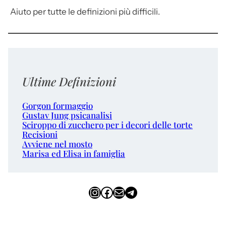
Aiuto per tutte le definizioni più difficili.
Ultime Definizioni
Gorgon formaggio
Gustav Jung psicanalisi
Sciroppo di zucchero per i decori delle torte
Recisioni
Avviene nel mosto
Marisa ed Elisa in famiglia
Instagram
Facebook
Email
Telegram