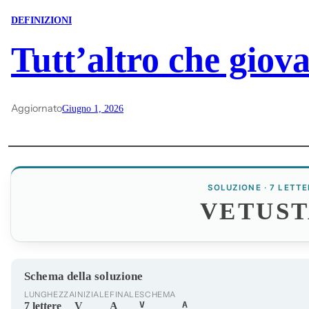
DEFINIZIONI
Tutt’altro che giov
Aggiornato
Giugno 1, 2026
SOLUZIONE · 7 LETTE
VETUST
Schema della soluzione
LUNGHEZZA
INIZIALE
FINALE
SCHEMA
V_____A
7 lettere
V
A