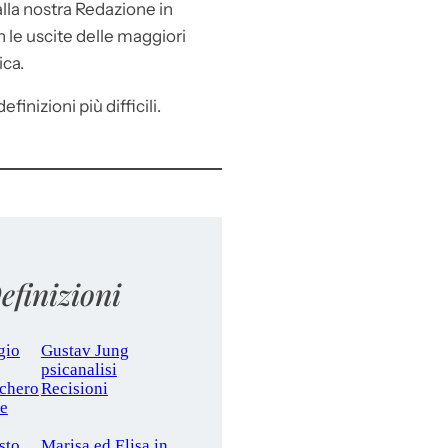
lla nostra Redazione in
le uscite delle maggiori
ica.
efinizioni più difficili.
efinizioni
gio
Gustav Jung
psicanalisi
cchero
Recisioni
le
sto
Marisa ed Elisa in