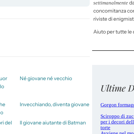
da
settimanalmente
concomitanza con 
riviste di enigmist
Aiuto per tutte le d
cuor
Né giovane né vecchio
Ultime D
lo
che
Invecchiando, diventa giovane
Gorgon formag
no
Sciroppo di zu
per i decori del
i del
Il giovane aiutante di Batman
torte
Avviene nel mo