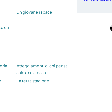
Un giovane rapace
Ins
to da
eria
Atteggiamenti di chi pensa
solo a se stesso
e
La terza stagione