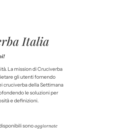
rba Italia
i!
ità. La mission di Cruciverba
llietare gli utenti fornendo
dei cruciverba della Settimana
ofondendo le soluzioni per
osità e definizioni.
 disponibili sono
aggiornate