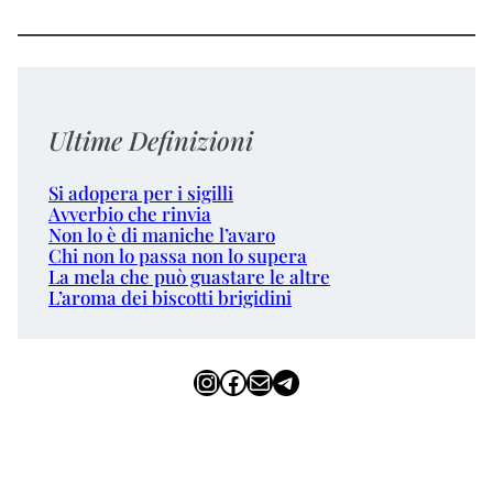
Ultime Definizioni
Si adopera per i sigilli
Avverbio che rinvia
Non lo è di maniche l’avaro
Chi non lo passa non lo supera
La mela che può guastare le altre
L’aroma dei biscotti brigidini
Instagram
Facebook
Email
Telegram