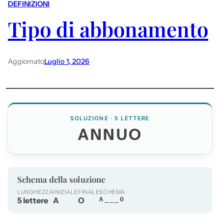
DEFINIZIONI
Tipo di abbonamento
Aggiornato
Luglio 1, 2026
SOLUZIONE · 5 LETTERE
ANNUO
Schema della soluzione
LUNGHEZZA
INIZIALE
FINALE
SCHEMA
5 lettere
A
O
A___O