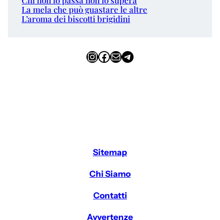
La mela che può guastare le altre
L’aroma dei biscotti brigidini
Instagram
Facebook
Email
Telegram
Sitemap
Chi Siamo
Contatti
Avvertenze