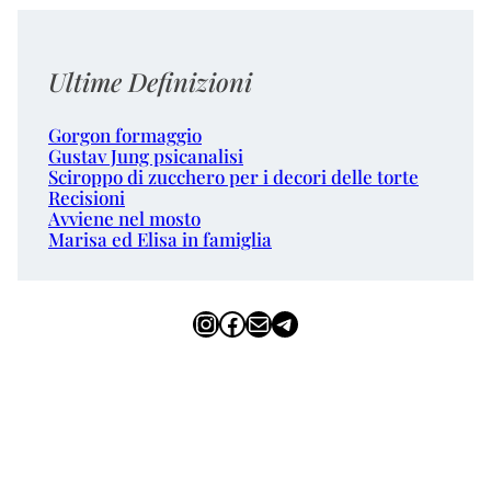
Ultime Definizioni
Gorgon formaggio
Gustav Jung psicanalisi
Sciroppo di zucchero per i decori delle torte
Recisioni
Avviene nel mosto
Marisa ed Elisa in famiglia
Instagram
Facebook
Email
Telegram