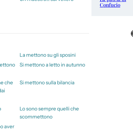
Confucio
Ins
La mettono su gli sposini
mettono
Si mettono a letto in autunno
he che
Si mettono sulla bilancia
dai
o
Lo sono sempre quelli che
scommettono
o aver