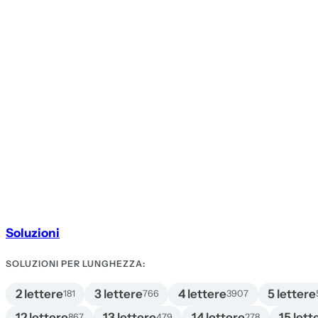
Soluzioni
SOLUZIONI PER LUNGHEZZA:
2 lettere
3 lettere
4 lettere
5 lettere
181
766
3907
12 lettere
13 lettere
14 lettere
15 lett
867
479
278