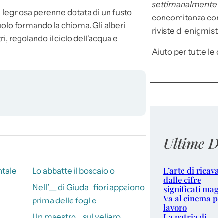
settimanalment
ta legnosa perenne dotata di un fusto
concomitanza con 
suolo formando la chioma. Gli alberi
riviste di enigmist
, regolando il ciclo dell'acqua e
Aiuto per tutte le d
Ultime D
L’arte di ricav
ntale
Lo abbatte il boscaiolo
dalle cifre
Nell’__ di Giuda i fiori appaiono
significati mag
Va al cinema p
prima delle foglie
lavoro
La patria di
Un maestro… sul veliero