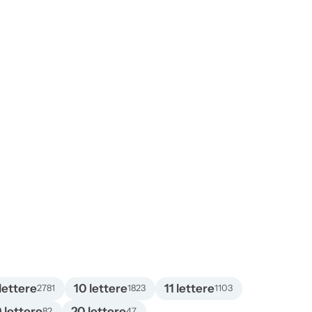
lettere
10 lettere
11 lettere
2781
1823
1103
9 lettere
20 lettere
82
47