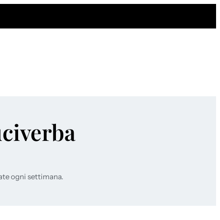
uciverba
ate ogni settimana.