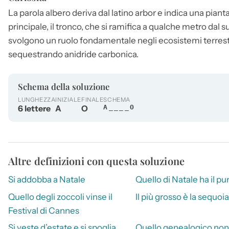
La parola
albero
deriva dal latino arbor e indica una pian
principale, il tronco, che si ramifica a qualche metro dal 
svolgono un ruolo fondamentale negli ecosistemi terrestri
sequestrando anidride carbonica.
Schema della soluzione
LUNGHEZZA
INIZIALE
FINALE
SCHEMA
6 lettere
A
O
A____O
Altre definizioni con questa soluzione
Si addobba a Natale
Quello di Natale ha il pu
Quello degli zoccoli vinse il
Il più grosso è la sequoia
Festival di Cannes
Si veste d’estate e si spoglia
Quello genealogico non