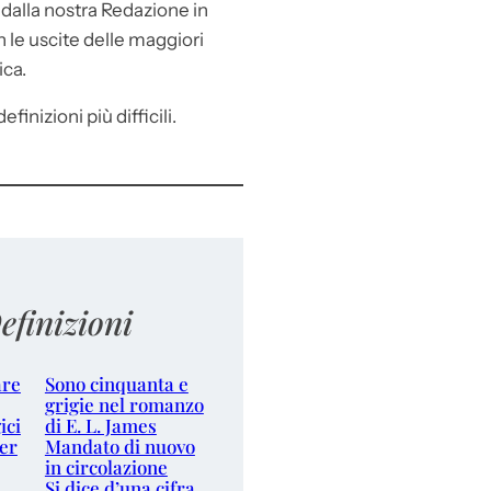
e
dalla nostra Redazione in
le uscite delle maggiori
ica.
efinizioni più difficili.
efinizioni
are
Sono cinquanta e
grigie nel romanzo
ici
di E. L. James
er
Mandato di nuovo
in circolazione
Si dice d’una cifra