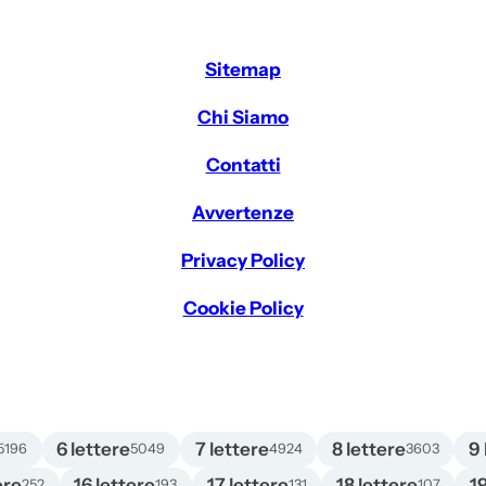
Sitemap
Chi Siamo
Contatti
Avvertenze
Privacy Policy
Cookie Policy
6 lettere
7 lettere
8 lettere
9 
5196
5049
4924
3603
ere
16 lettere
17 lettere
18 lettere
1
252
193
131
107