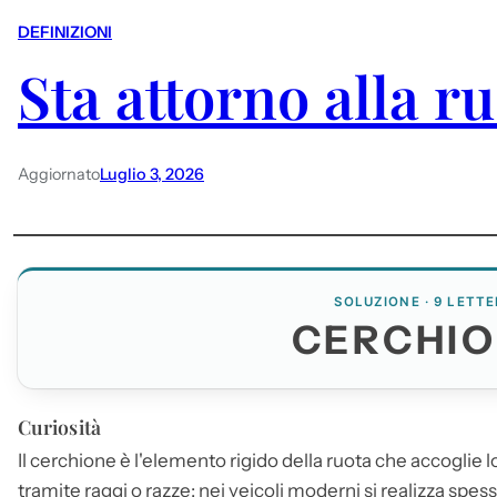
DEFINIZIONI
Sta attorno alla r
Aggiornato
Luglio 3, 2026
SOLUZIONE · 9 LETTE
CERCHI
Curiosità
Il
cerchione
è l'elemento rigido della ruota che accoglie 
tramite raggi o razze: nei veicoli moderni si realizza spes