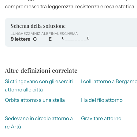
compromesso tra leggerezza, resistenza e resa estetica.
Schema della soluzione
LUNGHEZZA
INIZIALE
FINALE
SCHEMA
9 lettere
C
E
C_______E
Altre definizioni correlate
Si stringevano con gli eserciti
I colli attorno a Bergam
attorno alle città
Orbita attorno a una stella
Ha del filo attorno
Sedevano in circolo attorno a
Gravitare attorno
re Artù