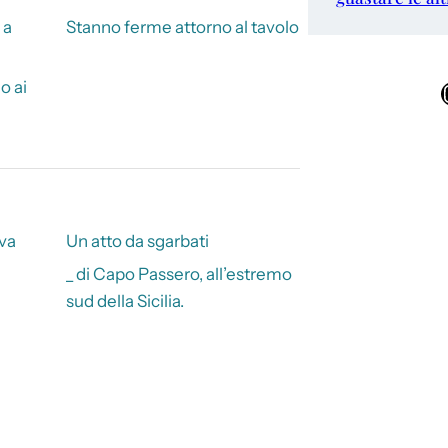
 a
Stanno ferme attorno al tavolo
o ai
Ins
iva
Un atto da sgarbati
_ di Capo Passero, all’estremo
sud della Sicilia.