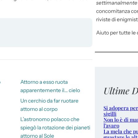
settimanalment
concomitanza con 
riviste di enigmist
Aiuto per tutte le d
o
Attorno a esso ruota
Ultime D
apparentemente il… cielo
Un cerchio da far ruotare
Si adopera per
attorno al corpo
sigilli
Non lo è di ma
L’astronomo polacco che
l’avaro
spiegò la rotazione dei pianeti
La mela che p
attorno al Sole
guastare le alt