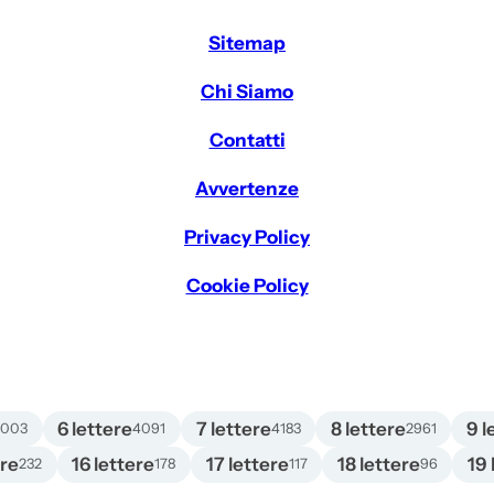
Sitemap
Chi Siamo
Contatti
Avvertenze
Privacy Policy
Cookie Policy
6 lettere
7 lettere
8 lettere
9 l
4003
4091
4183
2961
ere
16 lettere
17 lettere
18 lettere
19 
232
178
117
96