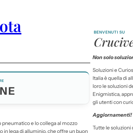
uota
BENVENUTI SU
Crucive
Non solo soluzion
Soluzioni e Curios
Italia è quella di a
RE
loro le soluzioni 
ONE
Enigmistica, appr
gli utenti con curi
Aggiornamenti!
lo pneumatico e lo collega al mozzo
Tutte le soluzioni
so in lega di alluminio, che offre un buon