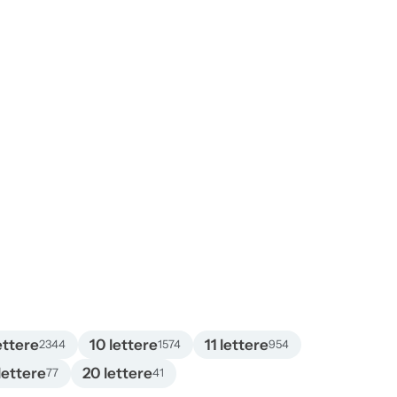
ettere
10 lettere
11 lettere
2344
1574
954
lettere
20 lettere
77
41