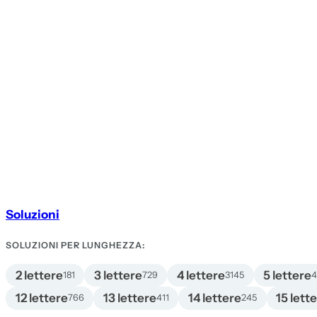
Soluzioni
SOLUZIONI PER LUNGHEZZA:
2 lettere
3 lettere
4 lettere
5 lettere
181
729
3145
12 lettere
13 lettere
14 lettere
15 lett
766
411
245