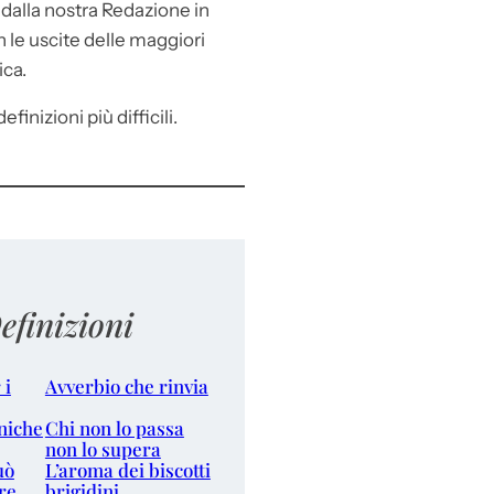
e
dalla nostra Redazione in
le uscite delle maggiori
ica.
efinizioni più difficili.
efinizioni
 i
Avverbio che rinvia
niche
Chi non lo passa
non lo supera
uò
L’aroma dei biscotti
re
brigidini