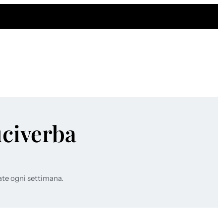
uciverba
ate ogni settimana.