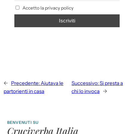
Accetto la privacy policy
←
Precedente:
Aiutava le
Successivo:
Si presta a
partorienti in casa
chi lo invoca
→
BENVENUTI SU
Cruciverba Italia