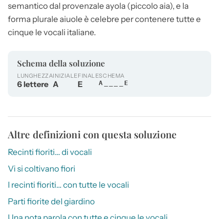
semantico dal provenzale ayola (piccolo aia), e la
forma plurale
aiuole
è celebre per contenere tutte e
cinque le vocali italiane.
Schema della soluzione
LUNGHEZZA
INIZIALE
FINALE
SCHEMA
6 lettere
A
E
A____E
Altre definizioni con questa soluzione
Recinti fioriti… di vocali
Vi si coltivano fiori
I recinti fioriti… con tutte le vocali
Parti fiorite del giardino
Una nota parola con tutte e cinque le vocali