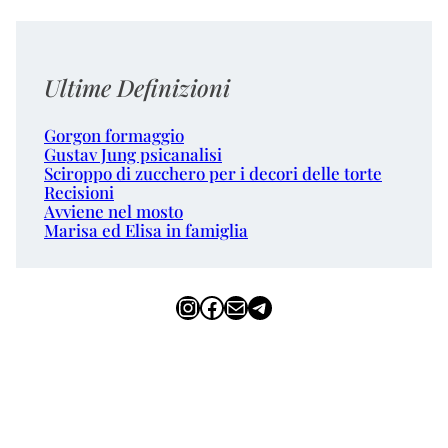
Ultime Definizioni
Gorgon formaggio
Gustav Jung psicanalisi
Sciroppo di zucchero per i decori delle torte
Recisioni
Avviene nel mosto
Marisa ed Elisa in famiglia
Instagram
Facebook
Email
Telegram