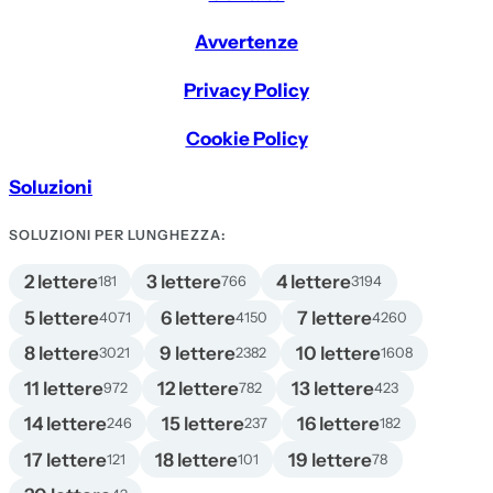
Avvertenze
Privacy Policy
Cookie Policy
Soluzioni
SOLUZIONI PER LUNGHEZZA:
2 lettere
3 lettere
4 lettere
181
766
3194
5 lettere
6 lettere
7 lettere
4071
4150
4260
8 lettere
9 lettere
10 lettere
3021
2382
1608
11 lettere
12 lettere
13 lettere
972
782
423
14 lettere
15 lettere
16 lettere
246
237
182
17 lettere
18 lettere
19 lettere
121
101
78