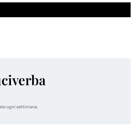
uciverba
ate ogni settimana.