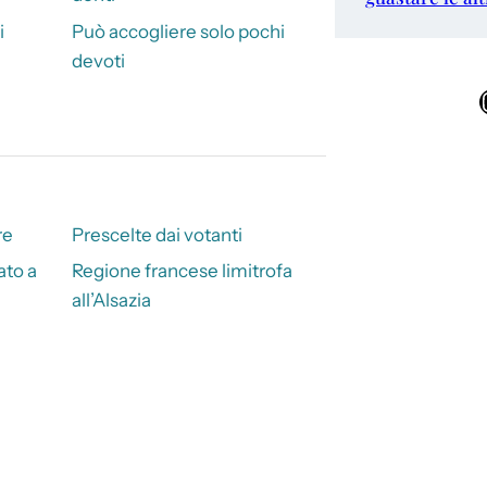
i
Può accogliere solo pochi
devoti
Ins
i
re
Prescelte dai votanti
ato a
Regione francese limitrofa
all’Alsazia