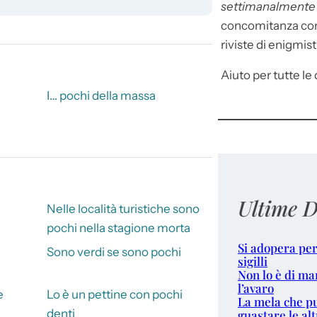
settimanalment
concomitanza con 
riviste di enigmist
Aiuto per tutte le d
I… pochi della massa
Ultime D
Nelle località turistiche sono
pochi nella stagione morta
Si adopera per
Sono verdi se sono pochi
sigilli
Non lo è di ma
l’avaro
e
Lo è un pettine con pochi
La mela che p
denti
guastare le alt