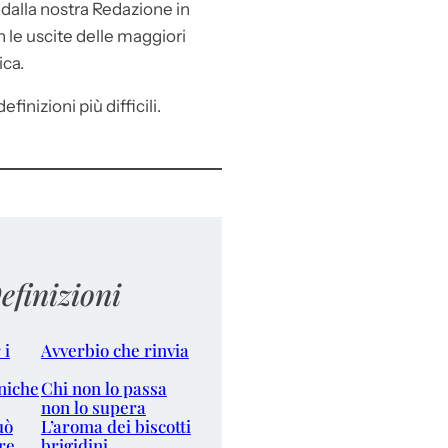
e
dalla nostra Redazione in
le uscite delle maggiori
ica.
efinizioni più difficili.
efinizioni
 i
Avverbio che rinvia
niche
Chi non lo passa
non lo supera
uò
L’aroma dei biscotti
re
brigidini