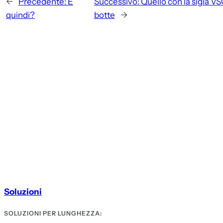
←
Precedente:
E
Successivo:
Quello con la sigla V
quindi?
botte
→
Soluzioni
SOLUZIONI PER LUNGHEZZA: