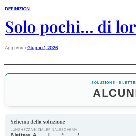
DEFINIZIONI
Solo pochi… di lo
Aggiornato
Giugno 1, 2026
SOLUZIONE · 6 LETTE
ALCUN
Schema della soluzione
LUNGHEZZA
INIZIALE
FINALE
SCHEMA
6 lettere
A
I
A____I