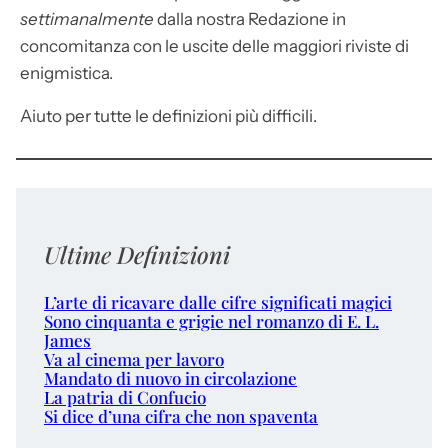
settimanalmente
dalla nostra Redazione in
concomitanza con le uscite delle maggiori riviste di
enigmistica.
Aiuto per tutte le definizioni più difficili.
Ultime Definizioni
L’arte di ricavare dalle cifre significati magici
Sono cinquanta e grigie nel romanzo di E. L.
James
Va al cinema per lavoro
Mandato di nuovo in circolazione
La patria di Confucio
Si dice d’una cifra che non spaventa