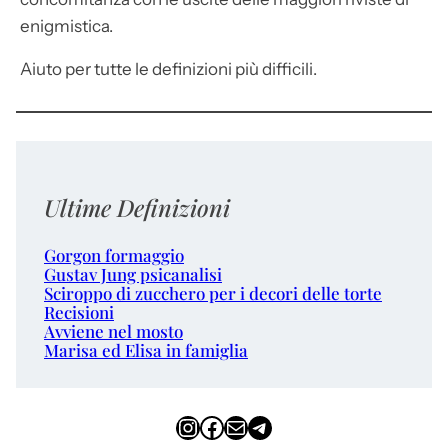
enigmistica.
Aiuto per tutte le definizioni più difficili.
Ultime Definizioni
Gorgon formaggio
Gustav Jung psicanalisi
Sciroppo di zucchero per i decori delle torte
Recisioni
Avviene nel mosto
Marisa ed Elisa in famiglia
Instagram
Facebook
Email
Telegram