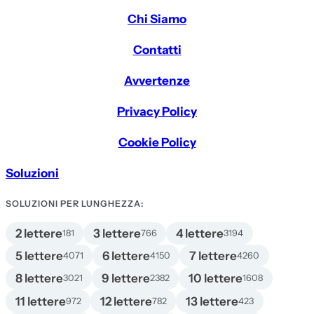
Chi Siamo
Contatti
Avvertenze
Privacy Policy
Cookie Policy
Soluzioni
SOLUZIONI PER LUNGHEZZA:
2 lettere
3 lettere
4 lettere
181
766
3194
5 lettere
6 lettere
7 lettere
4071
4150
4260
8 lettere
9 lettere
10 lettere
3021
2382
1608
11 lettere
12 lettere
13 lettere
972
782
423