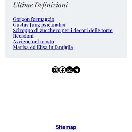
Ultime Definizioni
Gorgon formaggio
Gustav Jung psicanalisi
Sciroppo di zucchero per i decori delle torte
Recisioni
Avviene nel mosto
Marisa ed Elisa in famiglia
Instagram
Facebook
Email
Telegram
Sitemap