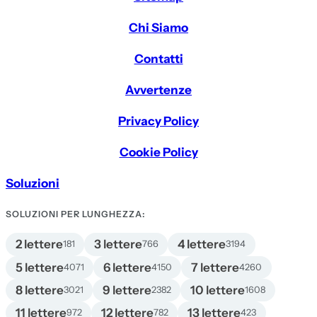
Chi Siamo
Contatti
Avvertenze
Privacy Policy
Cookie Policy
Soluzioni
SOLUZIONI PER LUNGHEZZA:
2 lettere
3 lettere
4 lettere
181
766
3194
5 lettere
6 lettere
7 lettere
4071
4150
4260
8 lettere
9 lettere
10 lettere
3021
2382
1608
11 lettere
12 lettere
13 lettere
972
782
423