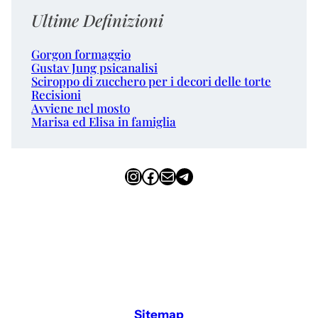
Ultime Definizioni
Gorgon formaggio
Gustav Jung psicanalisi
Sciroppo di zucchero per i decori delle torte
Recisioni
Avviene nel mosto
Marisa ed Elisa in famiglia
Instagram
Facebook
Email
Telegram
Sitemap