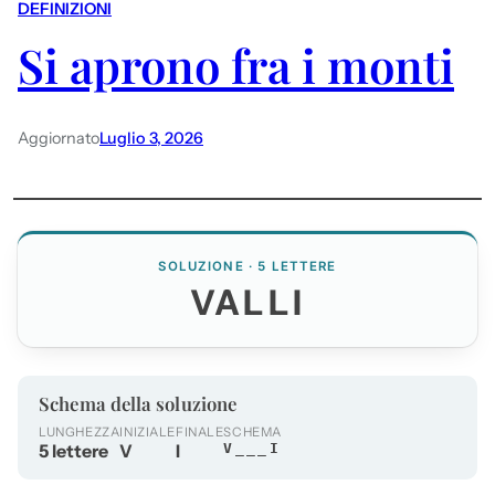
DEFINIZIONI
Si aprono fra i monti
Aggiornato
Luglio 3, 2026
SOLUZIONE · 5 LETTERE
VALLI
Schema della soluzione
LUNGHEZZA
INIZIALE
FINALE
SCHEMA
5 lettere
V
I
V___I