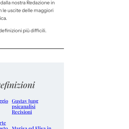
e
dalla nostra Redazione in
le uscite delle maggiori
ica.
efinizioni più difficili.
efinizioni
ggio
Gustav Jung
psicanalisi
Recisioni
rte
osto
Marisa ed Elisa in