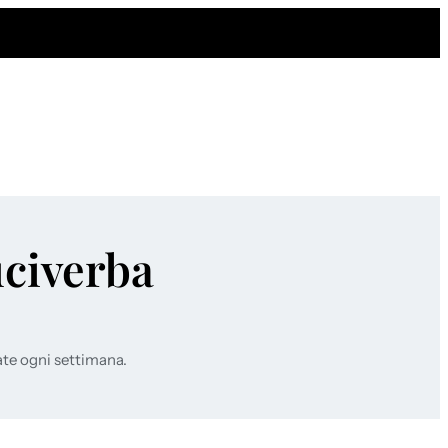
uciverba
ate ogni settimana.