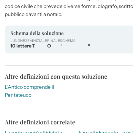
codice civile che prevede diverse forme: olografo, scritto
pubblico davanti a notaio.
Schema della soluzione
LUNGHEZZA
INIZIALE
FINALE
SCHEMA
10 lettere
T
O
T________O
Altre definizioni con questa soluzione
L’Antico comprende il
Pentateuco
Altre definizioni correlate
Le ruote a cui è affidata la
Fare affidamento… o cal