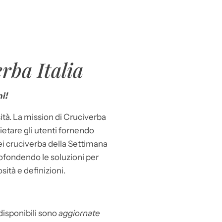
rba Italia
i!
ità. La mission di Cruciverba
llietare gli utenti fornendo
dei cruciverba della Settimana
ofondendo le soluzioni per
osità e definizioni.
 disponibili sono
aggiornate