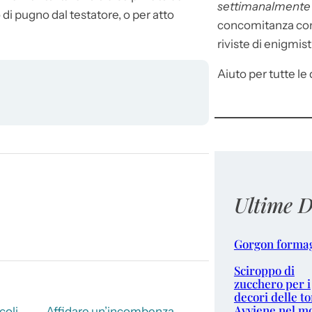
settimanalment
 di pugno dal testatore, o per atto
concomitanza con 
riviste di enigmist
Aiuto per tutte le d
Ultime D
Gorgon forma
Sciroppo di
zucchero per i
decori delle to
Avviene nel m
coli
Affidare un’incombenza