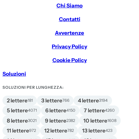
Chi Siamo
Contatti
Avvertenze
Privacy Policy
Cookie Policy
Soluzioni
SOLUZIONI PER LUNGHEZZA:
2 lettere
3 lettere
4 lettere
181
766
3194
5 lettere
6 lettere
7 lettere
4071
4150
4260
8 lettere
9 lettere
10 lettere
3021
2382
1608
11 lettere
12 lettere
13 lettere
972
782
423