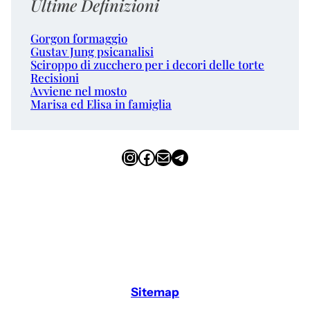
Ultime Definizioni
Gorgon formaggio
Gustav Jung psicanalisi
Sciroppo di zucchero per i decori delle torte
Recisioni
Avviene nel mosto
Marisa ed Elisa in famiglia
Instagram
Facebook
Email
Telegram
Sitemap