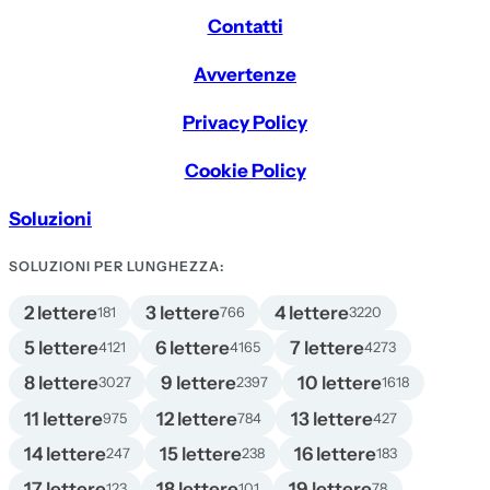
Contatti
Avvertenze
Privacy Policy
Cookie Policy
Soluzioni
SOLUZIONI PER LUNGHEZZA:
2 lettere
3 lettere
4 lettere
181
766
3220
5 lettere
6 lettere
7 lettere
4121
4165
4273
8 lettere
9 lettere
10 lettere
3027
2397
1618
11 lettere
12 lettere
13 lettere
975
784
427
14 lettere
15 lettere
16 lettere
247
238
183
17 lettere
18 lettere
19 lettere
123
101
78