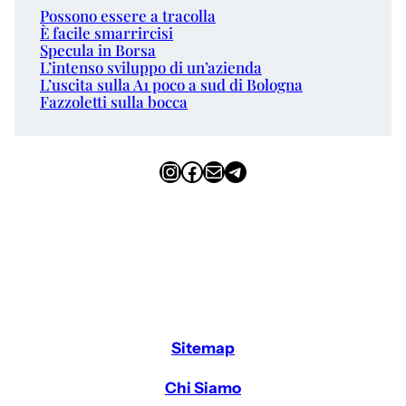
Possono essere a tracolla
È facile smarrircisi
Specula in Borsa
L’intenso sviluppo di un’azienda
L’uscita sulla A1 poco a sud di Bologna
Fazzoletti sulla bocca
Instagram
Facebook
Email
Telegram
Sitemap
Chi Siamo