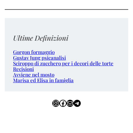
Ultime Definizioni
Gorgon formaggio
Gustav Jung psicanalisi
Sciroppo di zucchero per i decori delle torte
Recisioni
Avviene nel mosto
Marisa ed Elisa in famiglia
Instagram
Facebook
Email
Telegram