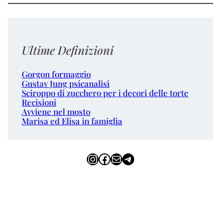
Ultime Definizioni
Gorgon formaggio
Gustav Jung psicanalisi
Sciroppo di zucchero per i decori delle torte
Recisioni
Avviene nel mosto
Marisa ed Elisa in famiglia
Instagram
Facebook
Email
Telegram