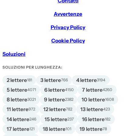
Contatti
Avvertenze
Privacy Policy
Cookie Policy
Soluzioni
SOLUZIONI PER LUNGHEZZA:
2 lettere
3 lettere
4 lettere
181
766
3194
5 lettere
6 lettere
7 lettere
4071
4150
4260
8 lettere
9 lettere
10 lettere
3021
2382
1608
11 lettere
12 lettere
13 lettere
972
782
423
14 lettere
15 lettere
16 lettere
246
237
182
17 lettere
18 lettere
19 lettere
121
101
78