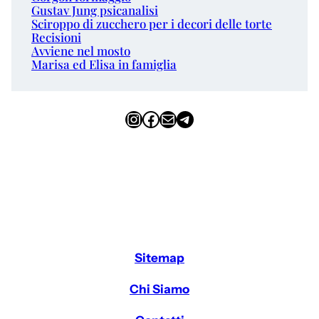
Gustav Jung psicanalisi
Sciroppo di zucchero per i decori delle torte
Recisioni
Avviene nel mosto
Marisa ed Elisa in famiglia
Instagram
Facebook
Email
Telegram
Sitemap
Chi Siamo