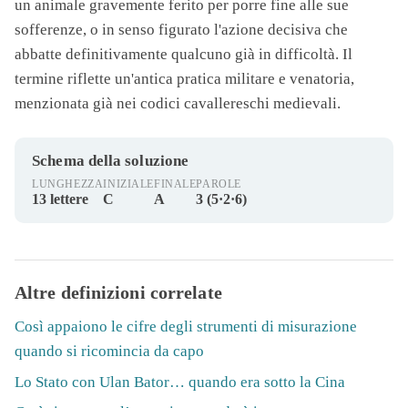
un animale gravemente ferito per porre fine alle sue
sofferenze, o in senso figurato l'azione decisiva che
abbatte definitivamente qualcuno già in difficoltà. Il
termine riflette un'antica pratica militare e venatoria,
menzionata già nei codici cavallereschi medievali.
Schema della soluzione
LUNGHEZZA
INIZIALE
FINALE
PAROLE
13 lettere
C
A
3 (5·2·6)
Altre definizioni correlate
Così appaiono le cifre degli strumenti di misurazione
quando si ricomincia da capo
Lo Stato con Ulan Bator… quando era sotto la Cina