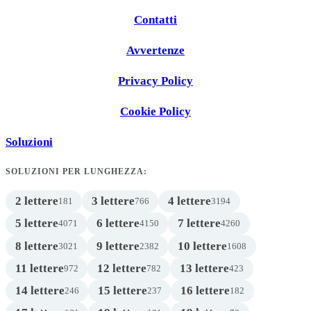
Contatti
Avvertenze
Privacy Policy
Cookie Policy
Soluzioni
SOLUZIONI PER LUNGHEZZA:
2 lettere
3 lettere
4 lettere
181
766
3194
5 lettere
6 lettere
7 lettere
4071
4150
4260
8 lettere
9 lettere
10 lettere
3021
2382
1608
11 lettere
12 lettere
13 lettere
972
782
423
14 lettere
15 lettere
16 lettere
246
237
182