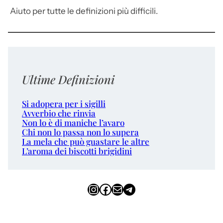
Aiuto per tutte le definizioni più difficili.
Ultime Definizioni
Si adopera per i sigilli
Avverbio che rinvia
Non lo è di maniche l’avaro
Chi non lo passa non lo supera
La mela che può guastare le altre
L’aroma dei biscotti brigidini
Instagram
Facebook
Email
Telegram