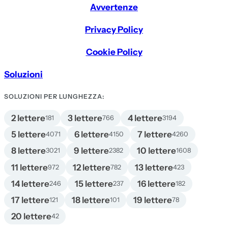
Avvertenze
Privacy Policy
Cookie Policy
Soluzioni
SOLUZIONI PER LUNGHEZZA:
2 lettere
3 lettere
4 lettere
181
766
3194
5 lettere
6 lettere
7 lettere
4071
4150
4260
8 lettere
9 lettere
10 lettere
3021
2382
1608
11 lettere
12 lettere
13 lettere
972
782
423
14 lettere
15 lettere
16 lettere
246
237
182
17 lettere
18 lettere
19 lettere
121
101
78
20 lettere
42