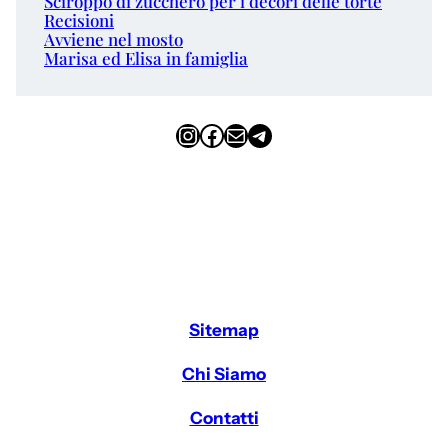
Sciroppo di zucchero per i decori delle torte
Recisioni
Avviene nel mosto
Marisa ed Elisa in famiglia
Instagram
Facebook
Email
Telegram
Sitemap
Chi Siamo
Contatti