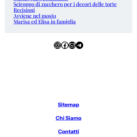
Sciroppo di zucchero per i decori delle torte
Recisioni
Avviene nel mosto
Marisa ed Elisa in famiglia
Instagram
Facebook
Email
Telegram
Sitemap
Chi Siamo
Contatti