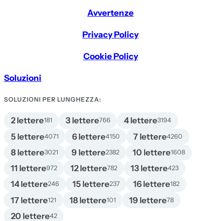
Avvertenze
Privacy Policy
Cookie Policy
Soluzioni
SOLUZIONI PER LUNGHEZZA:
2 lettere
3 lettere
4 lettere
181
766
3194
5 lettere
6 lettere
7 lettere
4071
4150
4260
8 lettere
9 lettere
10 lettere
3021
2382
1608
11 lettere
12 lettere
13 lettere
972
782
423
14 lettere
15 lettere
16 lettere
246
237
182
17 lettere
18 lettere
19 lettere
121
101
78
20 lettere
42