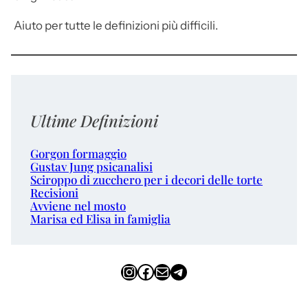
Aiuto per tutte le definizioni più difficili.
Ultime Definizioni
Gorgon formaggio
Gustav Jung psicanalisi
Sciroppo di zucchero per i decori delle torte
Recisioni
Avviene nel mosto
Marisa ed Elisa in famiglia
Instagram
Facebook
Email
Telegram