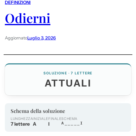
DEFINIZIONI
Odierni
Aggiornato
Luglio 3, 2026
SOLUZIONE · 7 LETTERE
ATTUALI
Schema della soluzione
LUNGHEZZA
INIZIALE
FINALE
SCHEMA
7 lettere
A
I
A_____I