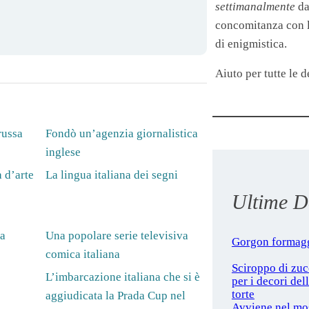
settimanalmente
da
concomitanza con le
di enigmistica.
Aiuto per tutte le de
russa
Fondò un’agenzia giornalistica
inglese
a d’arte
La lingua italiana dei segni
Ultime De
ca
Una popolare serie televisiva
Gorgon formag
comica italiana
Sciroppo di zu
L’imbarcazione italiana che si è
per i decori del
torte
aggiudicata la Prada Cup nel
Avviene nel mo