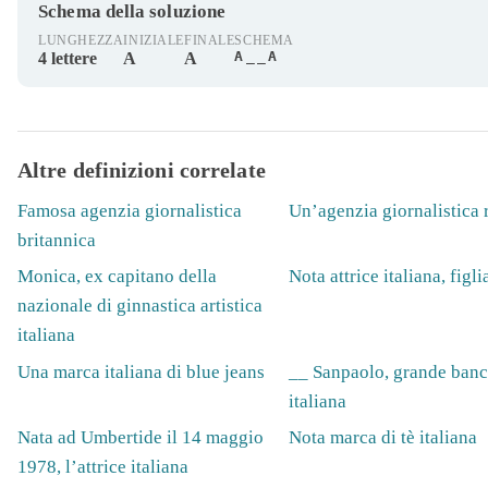
Schema della soluzione
LUNGHEZZA
INIZIALE
FINALE
SCHEMA
A__A
4 lettere
A
A
Altre definizioni correlate
Famosa agenzia giornalistica
Un’agenzia giornalistica 
britannica
Monica, ex capitano della
Nota attrice italiana, figli
nazionale di ginnastica artistica
italiana
Una marca italiana di blue jeans
__ Sanpaolo, grande ban
italiana
Nata ad Umbertide il 14 maggio
Nota marca di tè italiana
1978, l’attrice italiana