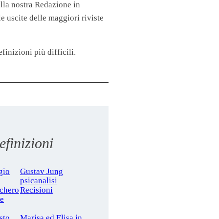
lla nostra Redazione in
 uscite delle maggiori riviste
finizioni più difficili.
finizioni
gio
Gustav Jung
psicanalisi
cchero
Recisioni
le
sto
Marisa ed Elisa in