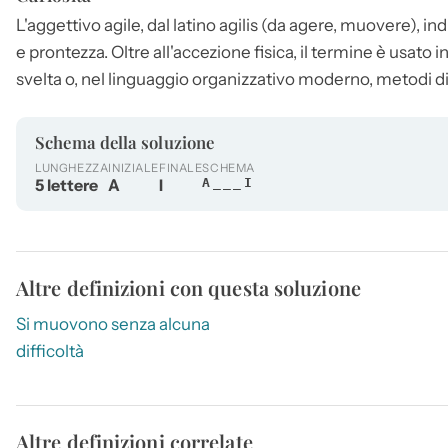
L'aggettivo agile, dal latino agilis (da agere, muovere), ind
e prontezza. Oltre all'accezione fisica, il termine è usato
svelta o, nel linguaggio organizzativo moderno, metodi di l
Schema della soluzione
LUNGHEZZA
INIZIALE
FINALE
SCHEMA
5 lettere
A
I
A___I
Altre definizioni con questa soluzione
Si muovono senza alcuna
difficoltà
Altre definizioni correlate