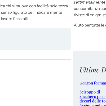
settimanalment
ica chi si muove con facilità, scioltezza
concomitanza con 
 in senso figurato per indicare mente
riviste di enigmist
avoro flessibili.
Aiuto per tutte le d
Ultime D
Gorgon forma
Sciroppo di
zucchero per i
decori delle to
Avviene nel m