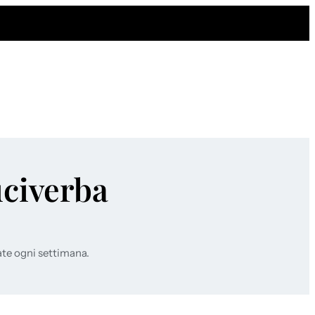
uciverba
ate ogni settimana.