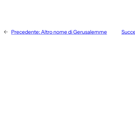
←
Precedente:
Altro nome di Gerusalemme
Succe