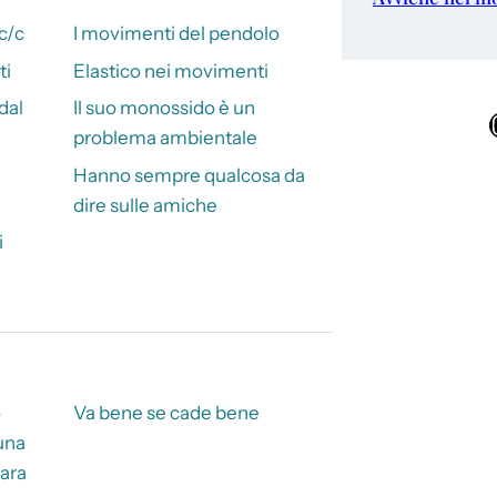
c/c
I movimenti del pendolo
ti
Elastico nei movimenti
dal
Il suo monossido è un
Ins
problema ambientale
Hanno sempre qualcosa da
dire sulle amiche
i
o
Va bene se cade bene
 una
iara