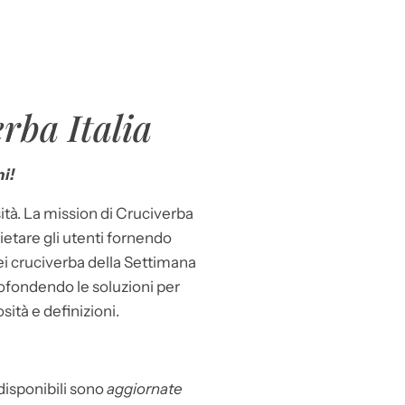
rba Italia
i!
ità. La mission di Cruciverba
llietare gli utenti fornendo
dei cruciverba della Settimana
ofondendo le soluzioni per
osità e definizioni.
 disponibili sono
aggiornate