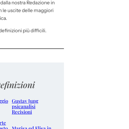
e
dalla nostra Redazione in
le uscite delle maggiori
ica.
efinizioni più difficili.
efinizioni
ggio
Gustav Jung
psicanalisi
Recisioni
rte
osto
Marisa ed Elisa in