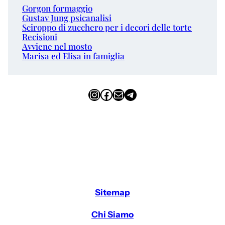
Gorgon formaggio
Gustav Jung psicanalisi
Sciroppo di zucchero per i decori delle torte
Recisioni
Avviene nel mosto
Marisa ed Elisa in famiglia
Instagram
Facebook
Email
Telegram
Sitemap
Chi Siamo