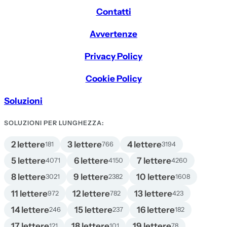
Contatti
Avvertenze
Privacy Policy
Cookie Policy
Soluzioni
SOLUZIONI PER LUNGHEZZA:
2 lettere
3 lettere
4 lettere
181
766
3194
5 lettere
6 lettere
7 lettere
4071
4150
4260
8 lettere
9 lettere
10 lettere
3021
2382
1608
11 lettere
12 lettere
13 lettere
972
782
423
14 lettere
15 lettere
16 lettere
246
237
182
17 lettere
18 lettere
19 lettere
121
101
78