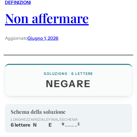
DEFINIZIONI
Non affermare
Aggiornato
Giugno 1, 2026
SOLUZIONE · 6 LETTERE
NEGARE
Schema della soluzione
LUNGHEZZA
INIZIALE
FINALE
SCHEMA
6 lettere
N
E
N____E