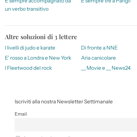
È sempre accompagnato da
È sempre tre a Parigi!
un verbo transitivo
Altre soluzioni di 3 lettere
I livelli di judo e karate
Di fronte a NNE
E’ rosso a Londra e New York
Aria canicolare
I Fleetwood del rock
__ Movie e __ News24
Iscriviti alla nostra Newsletter Settimanale
Email