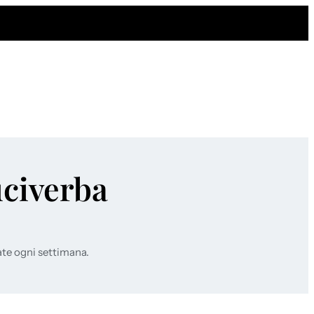
uciverba
ate ogni settimana.