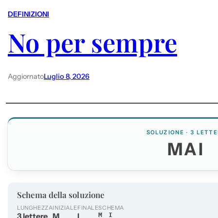
DEFINIZIONI
No per sempre
Aggiornato
Luglio 8, 2026
SOLUZIONE · 3 LETTE
MAI
Schema della soluzione
LUNGHEZZA
INIZIALE
FINALE
SCHEMA
3 lettere
M
I
M_I