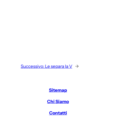
Successivo:
Le separa la V
→
Sitemap
Chi Siamo
Contatti