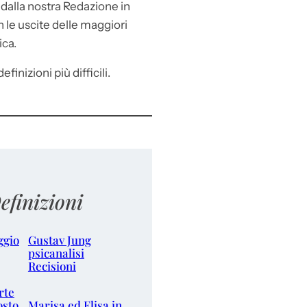
e
dalla nostra Redazione in
le uscite delle maggiori
ica.
efinizioni più difficili.
efinizioni
ggio
Gustav Jung
psicanalisi
Recisioni
rte
osto
Marisa ed Elisa in