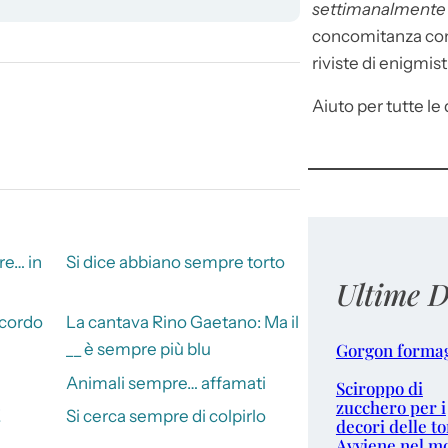
settimanalment
concomitanza con 
riviste di enigmist
Aiuto per tutte le d
re… in
Si dice abbiano sempre torto
Ultime D
cordo
La cantava Rino Gaetano: Ma il
Gorgon forma
__ è sempre più blu
Animali sempre… affamati
Sciroppo di
zucchero per i
!
Si cerca sempre di colpirlo
decori delle to
Avviene nel m