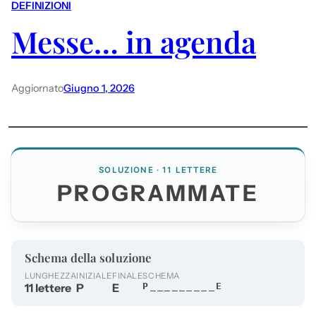
DEFINIZIONI
Messe… in agenda
Aggiornato
Giugno 1, 2026
SOLUZIONE · 11 LETTERE
PROGRAMMATE
Schema della soluzione
LUNGHEZZA
INIZIALE
FINALE
SCHEMA
11 lettere
P
E
P_________E