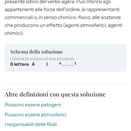
presente latino del verbo agĕre. Può riferirsi agli
appartenenti alle forze dell'ordine, ai rappresentanti
commerciali o, in senso chimico-fisico, alle sostanze
che producono un effetto (
agenti
atmosferici,
agenti
chimici).
Schema della soluzione
LUNGHEZZA
INIZIALE
FINALE
SCHEMA
6 lettere
A
I
A____I
Altre definizioni con questa soluzione
Possono essere patogeni
Possono essere atmosferici
I responsabili delle filiali