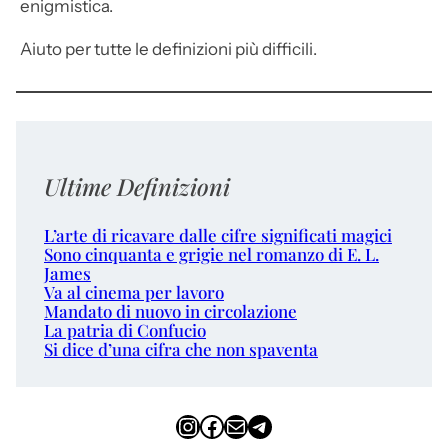
enigmistica.
Aiuto per tutte le definizioni più difficili.
Ultime Definizioni
L’arte di ricavare dalle cifre significati magici
Sono cinquanta e grigie nel romanzo di E. L.
James
Va al cinema per lavoro
Mandato di nuovo in circolazione
La patria di Confucio
Si dice d’una cifra che non spaventa
Instagram
Facebook
Email
Telegram