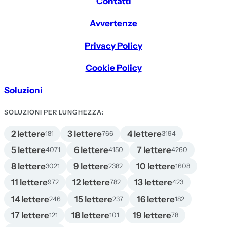
Contatti
Avvertenze
Privacy Policy
Cookie Policy
Soluzioni
SOLUZIONI PER LUNGHEZZA:
2 lettere
3 lettere
4 lettere
181
766
3194
5 lettere
6 lettere
7 lettere
4071
4150
4260
8 lettere
9 lettere
10 lettere
3021
2382
1608
11 lettere
12 lettere
13 lettere
972
782
423
14 lettere
15 lettere
16 lettere
246
237
182
17 lettere
18 lettere
19 lettere
121
101
78