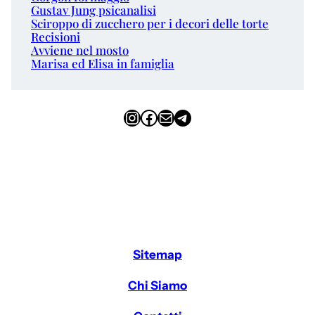
Gustav Jung psicanalisi
Sciroppo di zucchero per i decori delle torte
Recisioni
Avviene nel mosto
Marisa ed Elisa in famiglia
Instagram
Facebook
Email
Telegram
Sitemap
Chi Siamo