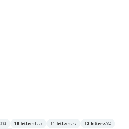
10 lettere
11 lettere
12 lettere
2382
1608
972
782