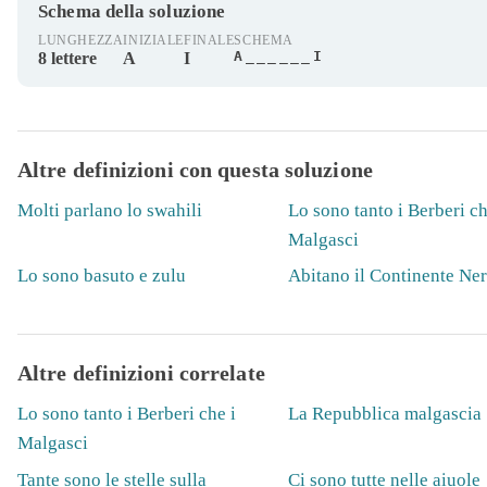
Schema della soluzione
LUNGHEZZA
INIZIALE
FINALE
SCHEMA
A______I
8 lettere
A
I
Altre definizioni con questa soluzione
Molti parlano lo swahili
Lo sono tanto i Berberi ch
Malgasci
Lo sono basuto e zulu
Abitano il Continente Ne
Altre definizioni correlate
Lo sono tanto i Berberi che i
La Repubblica malgascia
Malgasci
Tante sono le stelle sulla
Ci sono tutte nelle aiuole