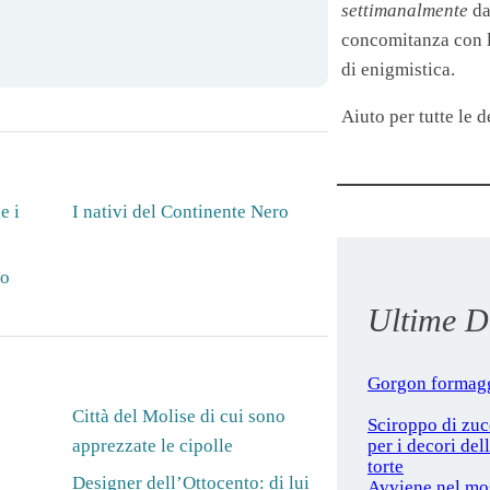
settimanalmente
da
concomitanza con le
di enigmistica.
Aiuto per tutte le de
e i
I nativi del Continente Nero
ro
Ultime De
Gorgon formag
Città del Molise di cui sono
Sciroppo di zu
per i decori del
apprezzate le cipolle
torte
Designer dell’Ottocento: di lui
Avviene nel mo