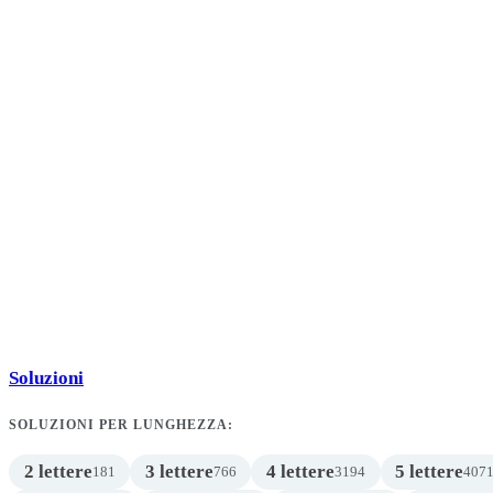
Soluzioni
SOLUZIONI PER LUNGHEZZA:
2 lettere
3 lettere
4 lettere
5 lettere
181
766
3194
407