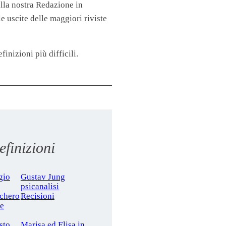
lla nostra Redazione in
 uscite delle maggiori riviste
finizioni più difficili.
finizioni
gio
Gustav Jung
psicanalisi
cchero
Recisioni
le
sto
Marisa ed Elisa in