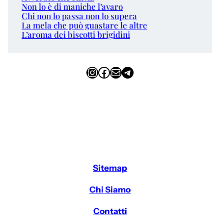
Non lo è di maniche l’avaro
Chi non lo passa non lo supera
La mela che può guastare le altre
L’aroma dei biscotti brigidini
Instagram
Facebook
Email
Telegram
Sitemap
Chi Siamo
Contatti