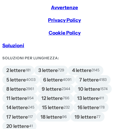
Avvertenze
Privacy Policy
Cookie Policy
Soluzioni
SOLUZIONI PER LUNGHEZZA:
2 lettere
3 lettere
4 lettere
181
729
3145
5 lettere
6 lettere
7 lettere
4003
4091
4183
8 lettere
9 lettere
10 lettere
2961
2344
1574
11 lettere
12 lettere
13 lettere
954
766
411
14 lettere
15 lettere
16 lettere
245
232
178
17 lettere
18 lettere
19 lettere
117
96
77
20 lettere
41